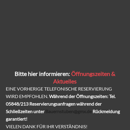
Die familiäre Atmosphäre und die köstlichen
Speisen machen die Trebeler Bauernstuben zu
meinem Lieblingsort.
– Sophie Müller
Bitte hier informieren:
Öffnungszeiten &
Aktuelles
Bleiben Sie Doch
EINE VORHERIGE TELEFONISCHE RESERVIERUNG
WIRD EMPFOHLEN.
Während der Öffnungszeiten: Tel.
05848/213
Reservierungsanfragen während der
Wir bieten nicht nur köstliches Essen, sondern auch eine
Schließzeiten unter
Bauernstuben@gmx.de
Rückmeldung
gemütliche Unterkunft
garantiert!
VIELEN DANK FÜR IHR VERSTÄNDNIS!