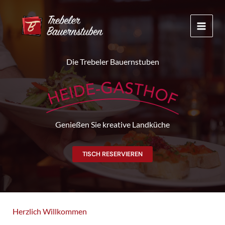
Zum
Inhalt
springen
Die Trebeler Bauernstuben
Genießen Sie kreative Landküche
TISCH RESERVIEREN
Herzlich Willkommen