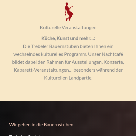
Kulturelle Veranstaltungen
Küche, Kunst und mehr…:
Die Trebeler Bauernstuben bieten Ihnen ein
wechselndes kulturelles Programm. Unser Nachtcafé
bildet dabei den Rahmen für Ausstellungen, Konzerte,
Kabarett-Veranstaltungen… besonders während der
Kulturellen Landpartie.
Wir gehen in die Bauernstuben